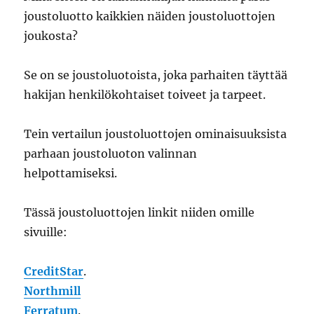
joustoluotto kaikkien näiden joustoluottojen
joukosta?
Se on se joustoluotoista, joka parhaiten täyttää
hakijan henkilökohtaiset toiveet ja tarpeet.
Tein vertailun joustoluottojen ominaisuuksista
parhaan joustoluoton valinnan
helpottamiseksi.
Tässä joustoluottojen linkit niiden omille
sivuille:
CreditStar
.
Northmill
Ferratum
.