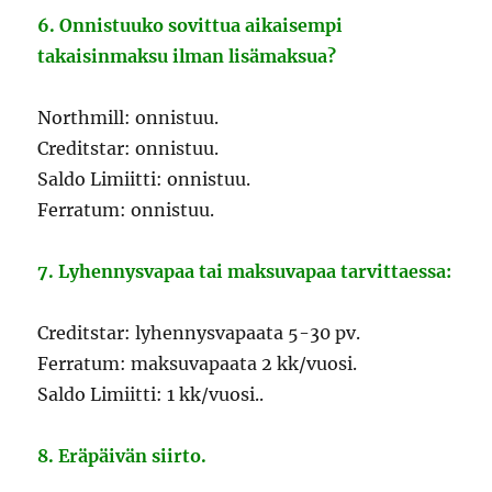
6. Onnistuuko sovittua aikaisempi
takaisinmaksu ilman lisämaksua?
Northmill: onnistuu.
Creditstar: onnistuu.
Saldo Limiitti: onnistuu.
Ferratum: onnistuu.
7. Lyhennysvapaa tai maksuvapaa tarvittaessa:
Creditstar: lyhennysvapaata 5-30 pv.
Ferratum: maksuvapaata 2 kk/vuosi.
Saldo Limiitti: 1 kk/vuosi..
8. Eräpäivän siirto.