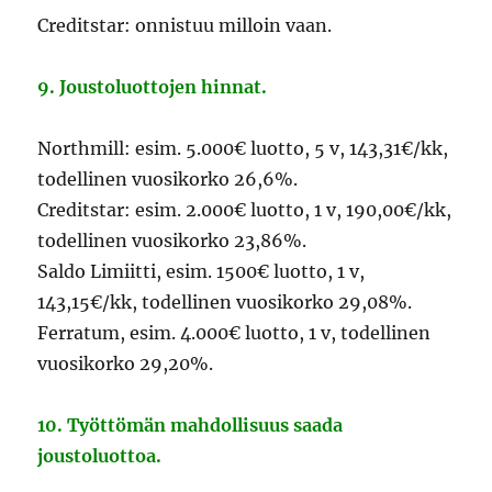
Creditstar: onnistuu milloin vaan.
9. Joustoluottojen hinnat.
Northmill: esim. 5.000€ luotto, 5 v, 143,31€/kk,
todellinen vuosikorko 26,6%.
Creditstar: esim. 2.000€ luotto, 1 v, 190,00€/kk,
todellinen vuosikorko 23,86%.
Saldo Limiitti, esim. 1500€ luotto, 1 v,
143,15€/kk, todellinen vuosikorko 29,08%.
Ferratum, esim. 4.000€ luotto, 1 v, todellinen
vuosikorko 29,20%.
10. Työttömän mahdollisuus saada
joustoluottoa.