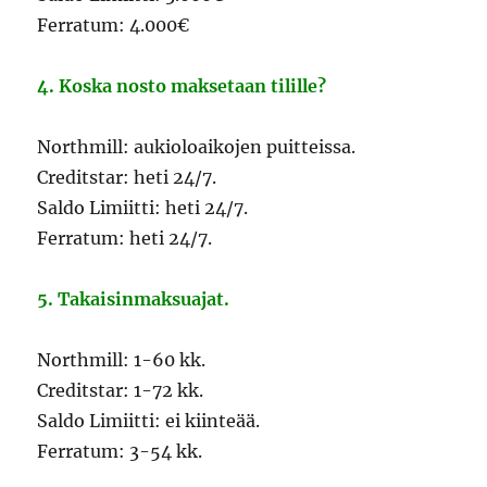
Ferratum: 4.000€
4. Koska nosto maksetaan tilille?
Northmill: aukioloaikojen puitteissa.
Creditstar: heti 24/7.
Saldo Limiitti: heti 24/7.
Ferratum: heti 24/7.
5. Takaisinmaksuajat.
Northmill: 1-60 kk.
Creditstar: 1-72 kk.
Saldo Limiitti: ei kiinteää.
Ferratum: 3-54 kk.