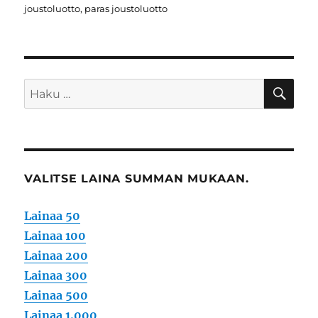
joustoluotto
,
paras joustoluotto
HA
Etsi:
VALITSE LAINA SUMMAN MUKAAN.
Lainaa 50
Lainaa 100
Lainaa 200
Lainaa 300
Lainaa 500
Lainaa 1.000