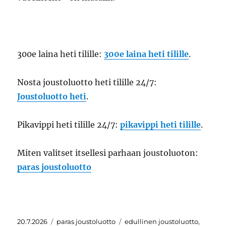
300e laina heti tilille:
300e laina heti tilille
.
Nosta joustoluotto heti tilille 24/7:
Joustoluotto heti
.
Pikavippi heti tilille 24/7:
pikavippi heti tilille
.
Miten valitset itsellesi parhaan joustoluoton:
paras joustoluotto
Julkaistu
Kategoriat
Avainsanat
20.7.2026
paras joustoluotto
edullinen joustoluotto
,