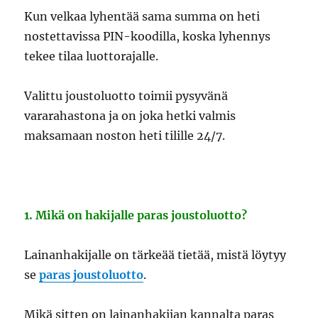
Kun velkaa lyhentää sama summa on heti
nostettavissa PIN-koodilla, koska lyhennys
tekee tilaa luottorajalle.
Valittu joustoluotto toimii pysyvänä
vararahastona ja on joka hetki valmis
maksamaan noston heti tilille 24/7.
1. Mikä on hakijalle paras joustoluotto?
Lainanhakijalle on tärkeää tietää, mistä löytyy
se
paras joustoluotto
.
Mikä sitten on lainanhakijan kannalta paras