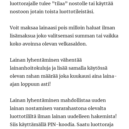
luottorajalle tulee ”tilaa” nostolle tai käyttää
nostoon jotain toista luottotileistäsi.
Voit maksaa lainaasi pois milloin haluat ilman
lisämaksua joko valitsemasi summan tai vaikka
koko avoinna olevan velkasaldon.
Lainan lyhentäminen vähentää
lainanhoitokuluja ja lisää samalla käytössä
olevan rahan määrää joka kuukausi aina laina-
ajan loppuun asti!
Lainan lyhentäminen mahdollistaa uuden
lainan nostamisen vararahastona olevalta
luottotililtä ilman lainan uudelleen hakemista!
Siis käyttämällä PIN-koodia. Saatu luottoraja