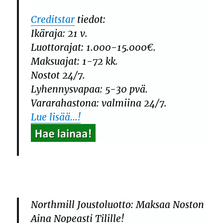
Creditstar
tiedot:
Ikäraja: 21 v.
Luottorajat: 1.000-15.000€.
Maksuajat: 1-72 kk.
Nostot 24/7.
Lyhennysvapaa: 5-30 pvä.
Vararahastona: valmiina 24/7.
Lue lisää…!
Northmill Joustoluotto: Maksaa Noston
Aina Nopeasti Tilille!