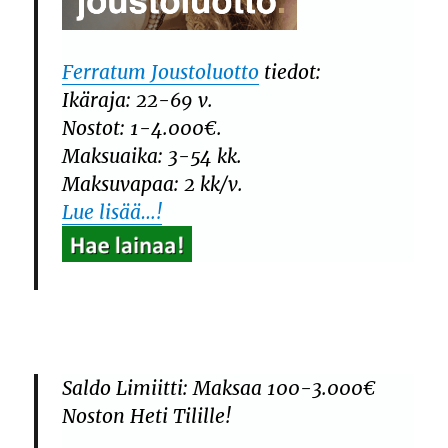
Ferratum Joustoluotto
tiedot:
Ikäraja: 22-69 v.
Nostot: 1-4.000€.
Maksuaika: 3-54 kk.
Maksuvapaa: 2 kk/v.
Lue lisää…!
Saldo Limiitti: Maksaa 100-3.000€
Noston Heti Tilille!