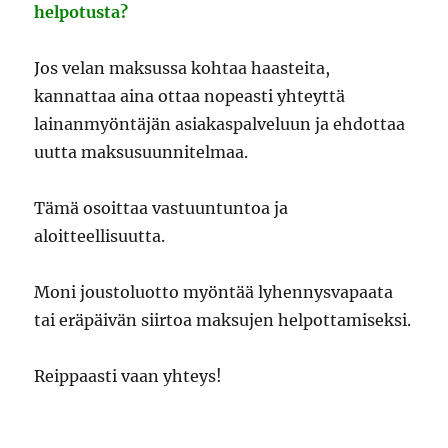
helpotusta?
Jos velan maksussa kohtaa haasteita,
kannattaa aina ottaa nopeasti yhteyttä
lainanmyöntäjän asiakaspalveluun ja ehdottaa
uutta maksusuunnitelmaa.
Tämä osoittaa vastuuntuntoa ja
aloitteellisuutta.
Moni joustoluotto myöntää lyhennysvapaata
tai eräpäivän siirtoa maksujen helpottamiseksi.
Reippaasti vaan yhteys!