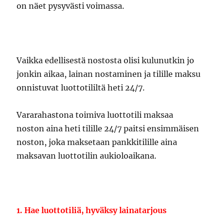
on näet pysyvästi voimassa.
Vaikka edellisestä nostosta olisi kulunutkin jo
jonkin aikaa, lainan nostaminen ja tilille maksu
onnistuvat luottotililtä heti 24/7.
Vararahastona toimiva luottotili maksaa
noston aina heti tilille 24/7 paitsi ensimmäisen
noston, joka maksetaan pankkitilille aina
maksavan luottotilin aukioloaikana.
1. Hae luottotiliä, hyväksy lainatarjous