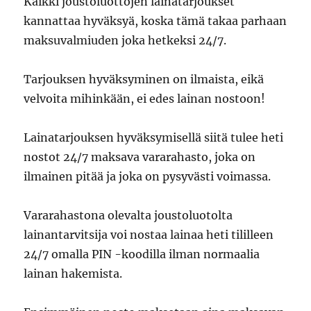
Kaikki joustoluottojen lainatarjoukset
kannattaa hyväksyä, koska tämä takaa parhaan
maksuvalmiuden joka hetkeksi 24/7.
Tarjouksen hyväksyminen on ilmaista, eikä
velvoita mihinkään, ei edes lainan nostoon!
Lainatarjouksen hyväksymisellä siitä tulee heti
nostot 24/7 maksava vararahasto, joka on
ilmainen pitää ja joka on pysyvästi voimassa.
Vararahastona olevalta joustoluotolta
lainantarvitsija voi nostaa lainaa heti tililleen
24/7 omalla PIN -koodilla ilman normaalia
lainan hakemista.