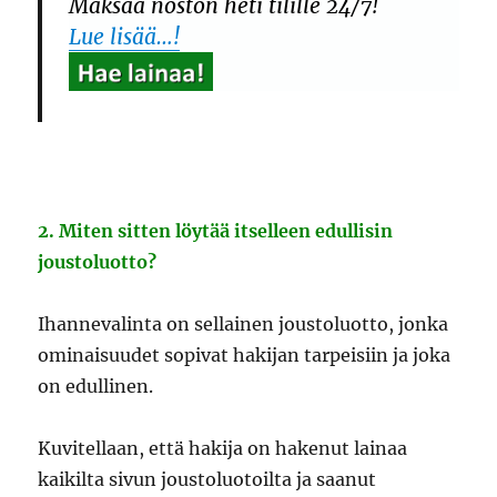
Maksaa noston heti tilille 24/7!
Lue lisää…!
2. Miten sitten löytää itselleen edullisin
joustoluotto?
Ihannevalinta on sellainen joustoluotto, jonka
ominaisuudet sopivat hakijan tarpeisiin ja joka
on edullinen.
Kuvitellaan, että hakija on hakenut lainaa
kaikilta sivun joustoluotoilta ja saanut