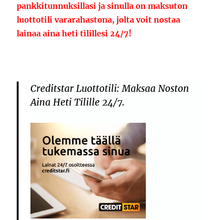
pankkitunnuksillasi ja sinulla on maksuton
luottotili vararahastona, jolta voit nostaa
lainaa aina heti tilillesi 24/7!
Creditstar Luottotili: Maksaa Noston
Aina Heti Tilille 24/7.