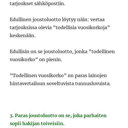
tarjoukset sähköpostiin.
Edullinen joustoluotto löytyy näin: vertaa
tarjouksissa olevia ”todellisia vuosikorkoja”
keskenään.
Edullisin on se joustoluotto, jonka ”todellinen
vuosikorko” on pienin.
”Todellinen vuosikorko” on paras lainojen
hintavertailuun soveltuvista tunnusluvuista.
3. Paras joustoluotto on se, joka parhaiten
sopii hakijan toiveisiin.