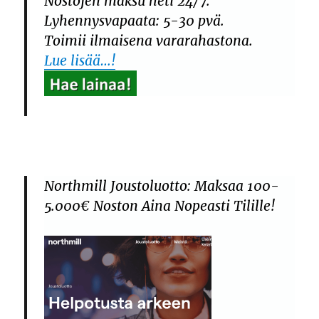
Nostojen maksu heti 24/7.
Lyhennysvapaata: 5-30 pvä.
Toimii ilmaisena vararahastona.
Lue lisää…!
Northmill Joustoluotto: Maksaa 100-
5.000€ Noston Aina Nopeasti Tilille!