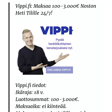
Vippi.fi: Maksaa 100-3.000€ Noston
Heti Tilille 24/7!
Vippi.fi tiedot:
Ikäraja: 18 v.
Luottosummat: 100-3.000€.
Maksuaika: ei kiinteää.