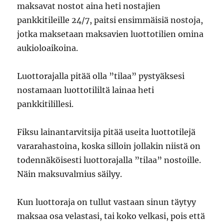
maksavat nostot aina heti nostajien
pankkitileille 24/7, paitsi ensimmäisiä nostoja,
jotka maksetaan maksavien luottotilien omina
aukioloaikoina.
Luottorajalla pitää olla ”tilaa” pystyäksesi
nostamaan luottotililtä lainaa heti
pankkitilillesi.
Fiksu lainantarvitsija pitää useita luottotilejä
vararahastoina, koska silloin jollakin niistä on
todennäköisesti luottorajalla ”tilaa” nostoille.
Näin maksuvalmius säilyy.
Kun luottoraja on tullut vastaan sinun täytyy
maksaa osa velastasi, tai koko velkasi, pois että