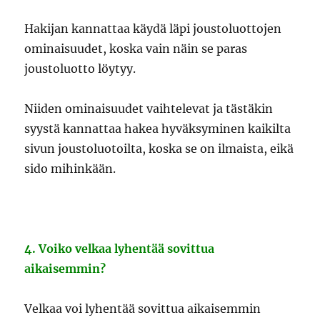
Hakijan kannattaa käydä läpi joustoluottojen
ominaisuudet, koska vain näin se paras
joustoluotto löytyy.
Niiden ominaisuudet vaihtelevat ja tästäkin
syystä kannattaa hakea hyväksyminen kaikilta
sivun joustoluotoilta, koska se on ilmaista, eikä
sido mihinkään.
4. Voiko velkaa lyhentää sovittua
aikaisemmin?
Velkaa voi lyhentää sovittua aikaisemmin