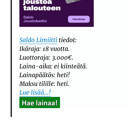
Saldo Limiitti
tiedot:
Ikäraja: 18 vuotta.
Luottoraja: 3.000€.
Laina-aika: ei kiinteätä.
Lainapäätös: heti!
Maksu tilille: heti.
Lue lisää…!