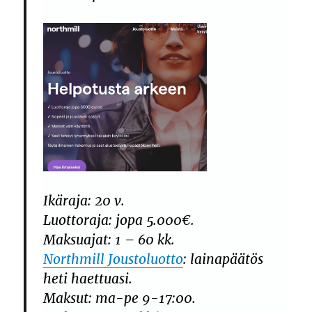
Ikäraja: 20 v.
Luottoraja: jopa 5.000€.
Maksuajat: 1 – 60 kk.
Northmill Joustoluotto
: lainapäätös
heti haettuasi.
Maksut: ma-pe 9-17:00.