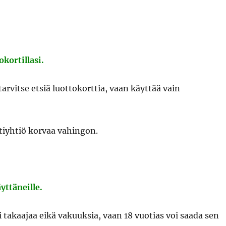
kortillasi.
arvitse etsiä luottokorttia, vaan käyttää vain
ttiyhtiö korvaa vahingon.
yttäneille.
i takaajaa eikä vakuuksia, vaan 18 vuotias voi saada sen