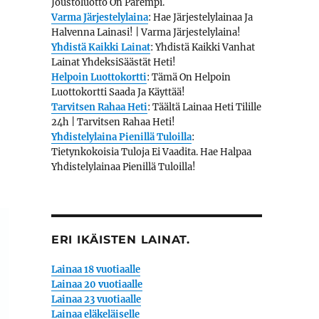
Joustoluotto On Parempi.
Varma Järjestelylaina
: Hae Järjestelylainaa Ja
Halvenna Lainasi! | Varma Järjestelylaina!
Yhdistä Kaikki Lainat
: Yhdistä Kaikki Vanhat
Lainat YhdeksiSäästät Heti!
Helpoin Luottokortti
: Tämä On Helpoin
Luottokortti Saada Ja Käyttää!
Tarvitsen Rahaa Heti
: Täältä Lainaa Heti Tilille
24h | Tarvitsen Rahaa Heti!
Yhdistelylaina Pienillä Tuloilla
:
Tietynkokoisia Tuloja Ei Vaadita. Hae Halpaa
Yhdistelylainaa Pienillä Tuloilla!
ERI IKÄISTEN LAINAT.
Lainaa 18 vuotiaalle
Lainaa 20 vuotiaalle
Lainaa 23 vuotiaalle
Lainaa eläkeläiselle