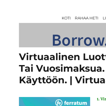
KOTI
RAHAA HETI
L
Virtuaalinen Luot
Tai Vuosimaksua. 
Käyttöön. | Virtua
1. V