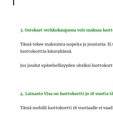
3. Ostokset verkkokaupassa voit maksaa luotto
Tämä tekee maksuista nopeita ja joustavia. Ei t
luottokorttia kännykässä.
Jos joudut epärehellisyyden uhriksi luottokor
4. Lainasto Visa on luottokortti jo 18 vuotta tä
Tämä mobiili luottokortti 18 vuotiaalle ei vaad