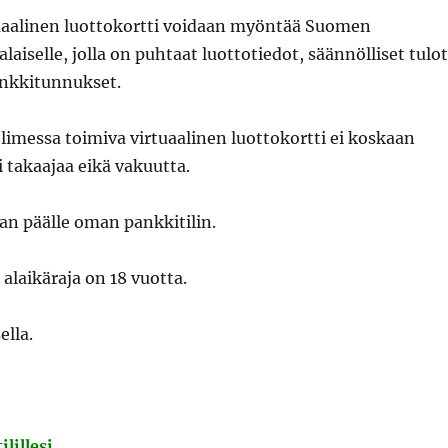
uaalinen luottokortti voidaan myöntää Suomen
laiselle, jolla on puhtaat luottotiedot, säännölliset tulo
ankkitunnukset.
limessa toimiva virtuaalinen luottokortti ei koskaan
i takaajaa eikä vakuutta.
an päälle oman pankkitilin.
 alaikäraja on 18 vuotta.
ella.
lillesi.