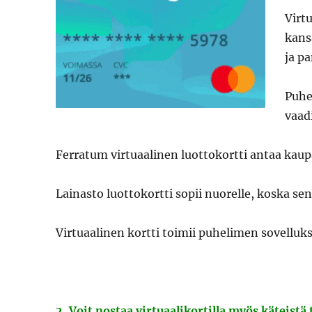
Virt
kansa
ja p
Puhe
vaad
Ferratum virtuaalinen luottokortti antaa kaup
Lainasto luottokortti sopii nuorelle, koska sen
Virtuaalinen kortti toimii puhelimen sovelluks
2. Voit nostaa virtuaalikortilla myös käteistä ti