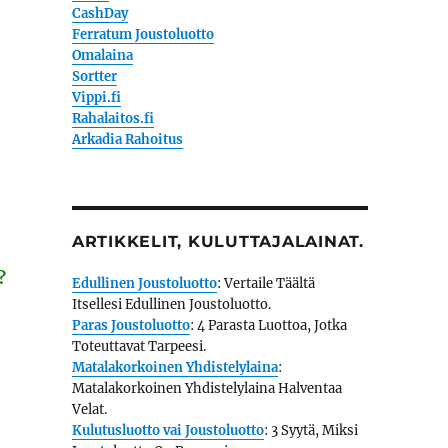
CashDay
Ferratum Joustoluotto
Omalaina
Sortter
Vippi.fi
Rahalaitos.fi
Arkadia Rahoitus
ARTIKKELIT, KULUTTAJALAINAT.
?
Edullinen Joustoluotto
: Vertaile Täältä
Itsellesi Edullinen Joustoluotto.
Paras Joustoluotto
: 4 Parasta Luottoa, Jotka
Toteuttavat Tarpeesi.
Matalakorkoinen Yhdistelylaina
:
Matalakorkoinen Yhdistelylaina Halventaa
Velat.
Kulutusluotto vai Joustoluotto
: 3 Syytä, Miksi