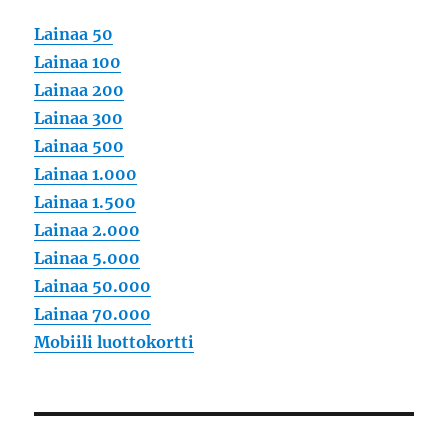
Lainaa 50
Lainaa 100
Lainaa 200
Lainaa 300
Lainaa 500
Lainaa 1.000
Lainaa 1.500
Lainaa 2.000
Lainaa 5.000
Lainaa 50.000
Lainaa 70.000
Mobiili luottokortti