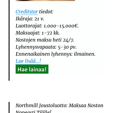
Creditstar
tiedot:
Ikäraja: 21 v.
Luottorajat: 1.000-15.000€.
Maksuajat: 1-72 kk.
Nostojen maksu heti 24/7.
Lyhennysvapaata: 5-30 pv.
Ennenaikainen lyhennys: ilmainen.
Lue lisää…!
Northmill Joustoluotto: Maksaa Noston
Nopeasti Tilille!