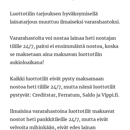
Luottotilin tarjouksen hyväksymisellä
lainatarjous muuttuu ilmaiseksi vararahastoksi.
Vararahastolta voi nostaa lainaa heti nostajan
tilille 24/7, paitsi ei ensimmäistä nostoa, koska
se maksetaan aina maksavan luottotilin
aukioloaikana!
Kaikki luottotilit eivät pysty maksamaan
nostoa heti tilille 24/7, mutta nämä luottotilit
pystyvät: Creditstar, Ferratum, Saldo ja Vippi.fi.
Ilmaisina vararahastoina luottotilit maksavat
nostot heti pankkitileille 24/7, mutta eivät
velvoita mihinkään, eivät edes lainan