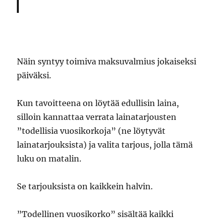
Näin syntyy toimiva maksuvalmius jokaiseksi
päiväksi.
Kun tavoitteena on löytää edullisin laina,
silloin kannattaa verrata lainatarjousten
”todellisia vuosikorkoja” (ne löytyvät
lainatarjouksista) ja valita tarjous, jolla tämä
luku on matalin.
Se tarjouksista on kaikkein halvin.
”Todellinen vuosikorko” sisältää kaikki