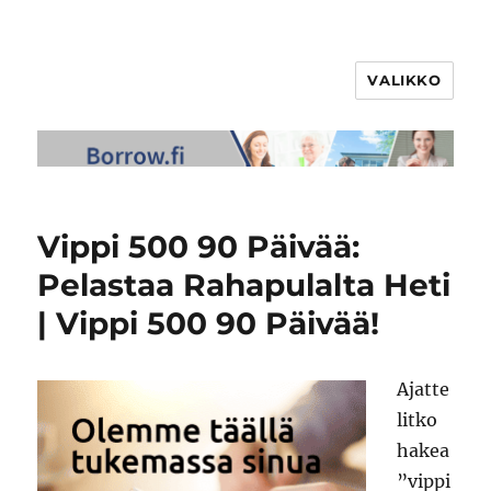
VALIKKO
Vippi 500 90 Päivää:
Pelastaa Rahapulalta Heti
| Vippi 500 90 Päivää!
Ajatte
litko
hakea
”vippi