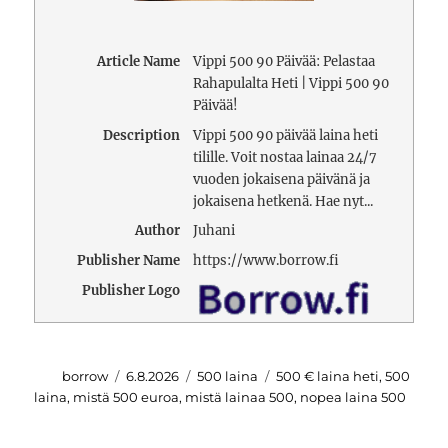
Article Name
Vippi 500 90 Päivää: Pelastaa
Rahapulalta Heti | Vippi 500 90
Päivää!
Description
Vippi 500 90 päivää laina heti
tilille. Voit nostaa lainaa 24/7
vuoden jokaisena päivänä ja
jokaisena hetkenä. Hae nyt...
Author
Juhani
Publisher Name
https://www.borrow.fi
Publisher Logo
Kirjoittaja
Julkaistu
Kategoriat
Avainsanat
borrow
6.8.2026
500 laina
500 € laina heti
,
500
laina
,
mistä 500 euroa
,
mistä lainaa 500
,
nopea laina 500