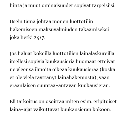
hinta ja muut ominaisuudet sopivat tarpeisiisi.
Usein tämä johtaa monen luottotilin
hakemiseen maksuvalmiuden takaamiseksi
joka hetki 24/7.
Jos haluat kokeilla luottotilien lainalaskureilla
itsellesi sopivia kuukausieriä huomaat etteivät
ne yleensä ilmoita oikeaa kuukausierää (koska
et ole vielä täyttänyt lainahakemusta), vaan
eräänlaisen suuntaa-antavan kuukausierän.
Eli tarkoitus on osoittaa miten esim. eripituiset
laina-ajat vaikuttavat kuukausierän kokoon.