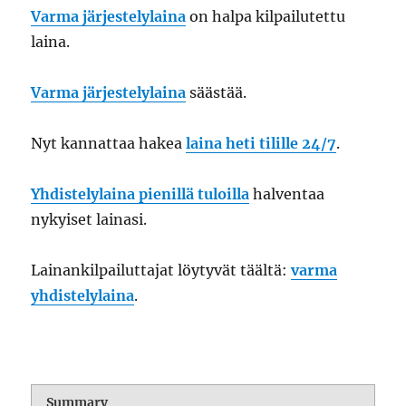
Varma järjestelylaina
on halpa kilpailutettu
laina.
Varma järjestelylaina
säästää.
Nyt kannattaa hakea
laina heti tilille 24/7
.
Yhdistelylaina pienillä tuloilla
halventaa
nykyiset lainasi.
Lainankilpailuttajat löytyvät täältä:
varma
yhdistelylaina
.
Summary