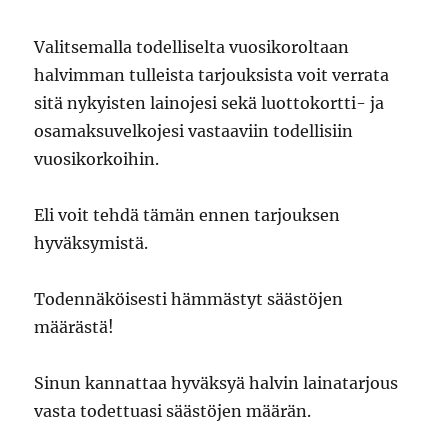
Valitsemalla todelliselta vuosikoroltaan
halvimman tulleista tarjouksista voit verrata
sitä nykyisten lainojesi sekä luottokortti- ja
osamaksuvelkojesi vastaaviin todellisiin
vuosikorkoihin.
Eli voit tehdä tämän ennen tarjouksen
hyväksymistä.
Todennäköisesti hämmästyt säästöjen
määrästä!
Sinun kannattaa hyväksyä halvin lainatarjous
vasta todettuasi säästöjen määrän.