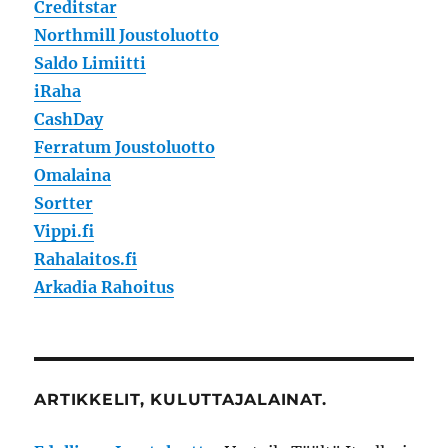
Creditstar
Northmill Joustoluotto
Saldo Limiitti
iRaha
CashDay
Ferratum Joustoluotto
Omalaina
Sortter
Vippi.fi
Rahalaitos.fi
Arkadia Rahoitus
ARTIKKELIT, KULUTTAJALAINAT.