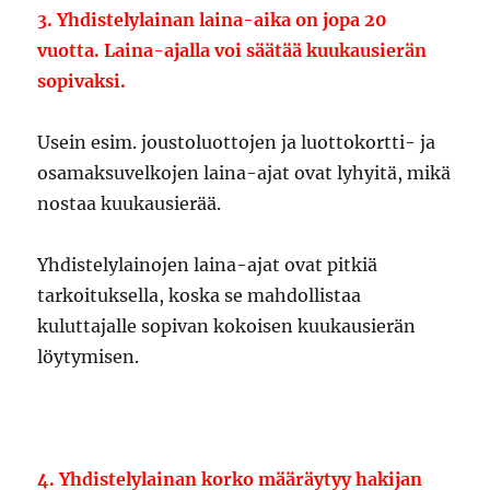
3. Yhdistelylainan laina-aika on jopa 20
vuotta. Laina-ajalla voi säätää kuukausierän
sopivaksi.
Usein esim. joustoluottojen ja luottokortti- ja
osamaksuvelkojen laina-ajat ovat lyhyitä, mikä
nostaa kuukausierää.
Yhdistelylainojen laina-ajat ovat pitkiä
tarkoituksella, koska se mahdollistaa
kuluttajalle sopivan kokoisen kuukausierän
löytymisen.
4. Yhdistelylainan korko määräytyy hakijan