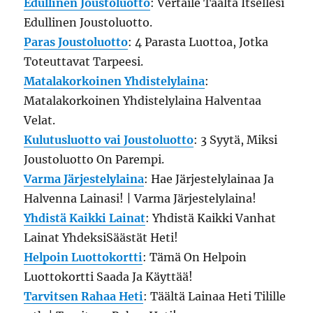
Edullinen Joustoluotto
: Vertaile Täältä Itsellesi
Edullinen Joustoluotto.
Paras Joustoluotto
: 4 Parasta Luottoa, Jotka
Toteuttavat Tarpeesi.
Matalakorkoinen Yhdistelylaina
:
Matalakorkoinen Yhdistelylaina Halventaa
Velat.
Kulutusluotto vai Joustoluotto
: 3 Syytä, Miksi
Joustoluotto On Parempi.
Varma Järjestelylaina
: Hae Järjestelylainaa Ja
Halvenna Lainasi! | Varma Järjestelylaina!
Yhdistä Kaikki Lainat
: Yhdistä Kaikki Vanhat
Lainat YhdeksiSäästät Heti!
Helpoin Luottokortti
: Tämä On Helpoin
Luottokortti Saada Ja Käyttää!
Tarvitsen Rahaa Heti
: Täältä Lainaa Heti Tilille