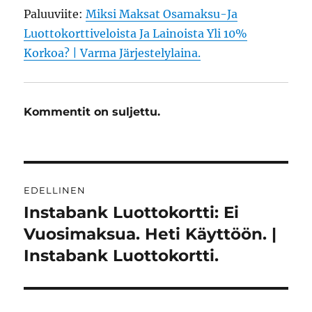
Paluuviite:
Miksi Maksat Osamaksu-Ja
Luottokorttiveloista Ja Lainoista Yli 10%
Korkoa? | Varma Järjestelylaina.
Kommentit on suljettu.
Artikkelien
EDELLINEN
selaus
Instabank Luottokortti: Ei
Edellinen
artikkeli:
Vuosimaksua. Heti Käyttöön. |
Instabank Luottokortti.