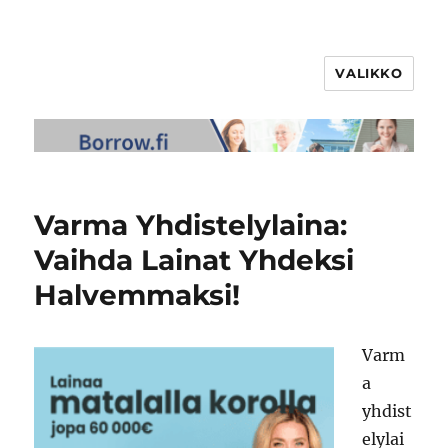
VALIKKO
Varma Yhdistelylaina:
Vaihda Lainat Yhdeksi
Halvemmaksi!
Varm
a
yhdist
elylai