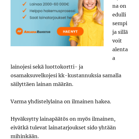
na on
edulli
sempi
ja sillä
voit
alenta
a
lainojesi sekä luottokortti- ja
osamaksuvelkojesi kk-kustannuksia samalla
säilyttäen lainan määrän.
Varma yhdistelylaina on ilmainen hakea.
Hyväksytty lainapäätös on myös ilmainen,
eivätkä tulevat lainatarjoukset sido yhtään
mihinkään.