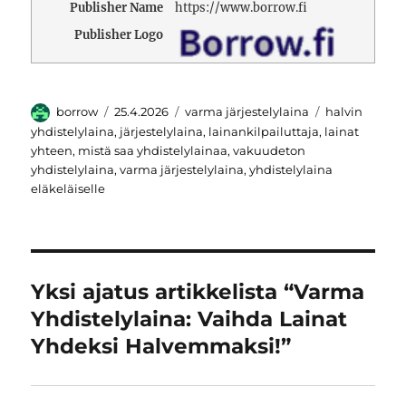
Publisher Name
https://www.borrow.fi
Publisher Logo
Kirjoittaja
Julkaistu
Kategoriat
Avainsanat
borrow
25.4.2026
varma järjestelylaina
halvin
yhdistelylaina
,
järjestelylaina
,
lainankilpailuttaja
,
lainat
yhteen
,
mistä saa yhdistelylainaa
,
vakuudeton
yhdistelylaina
,
varma järjestelylaina
,
yhdistelylaina
eläkeläiselle
Yksi ajatus artikkelista “Varma
Yhdistelylaina: Vaihda Lainat
Yhdeksi Halvemmaksi!”