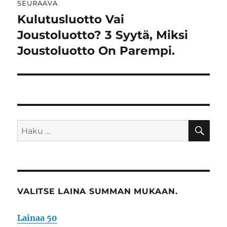
SEURAAVA
Kulutusluotto Vai
Seuraava
artikkeli:
Joustoluotto? 3 Syytä, Miksi
Joustoluotto On Parempi.
HA
Etsi:
VALITSE LAINA SUMMAN MUKAAN.
Lainaa 50