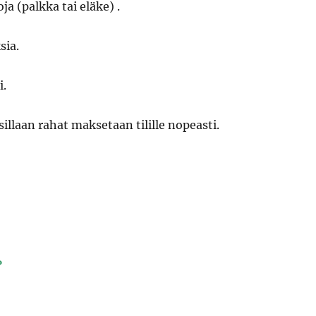
oja (palkka tai eläke) .
sia.
i.
llaan rahat maksetaan tilille nopeasti.
?