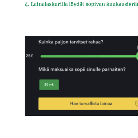
4. Lainalaskurilla löydät sopivan kuukausierä