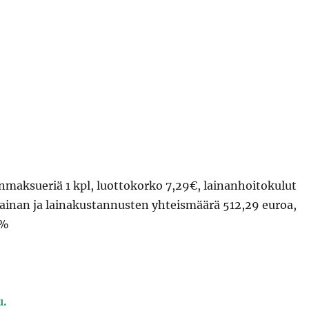
inmaksueriä 1 kpl, luottokorko 7,29€, lainanhoitokulut
ainan ja lainakustannusten yhteismäärä 512,29 euroa,
5%
u.