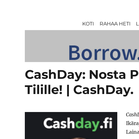
KOTI
RAHAA HETI
L
CashDay: Nosta P
Tilille! | CashDay.
Cash
Ikära
Lain