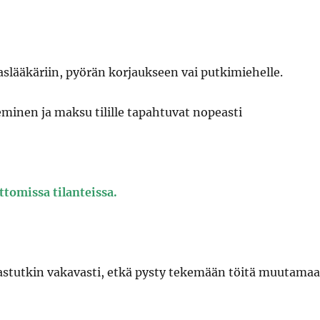
slääkäriin, pyörän korjaukseen vai putkimiehelle.
minen ja maksu tilille tapahtuvat nopeasti
tomissa tilanteissa.
irastutkin vakavasti, etkä pysty tekemään töitä muutama