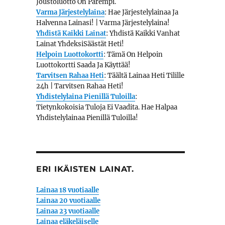
Joustoluotto On Parempi.
Varma Järjestelylaina
: Hae Järjestelylainaa Ja
Halvenna Lainasi! | Varma Järjestelylaina!
Yhdistä Kaikki Lainat
: Yhdistä Kaikki Vanhat
Lainat YhdeksiSäästät Heti!
Helpoin Luottokortti
: Tämä On Helpoin
Luottokortti Saada Ja Käyttää!
Tarvitsen Rahaa Heti
: Täältä Lainaa Heti Tilille
24h | Tarvitsen Rahaa Heti!
Yhdistelylaina Pienillä Tuloilla
:
Tietynkokoisia Tuloja Ei Vaadita. Hae Halpaa
Yhdistelylainaa Pienillä Tuloilla!
ERI IKÄISTEN LAINAT.
Lainaa 18 vuotiaalle
Lainaa 20 vuotiaalle
Lainaa 23 vuotiaalle
Lainaa eläkeläiselle