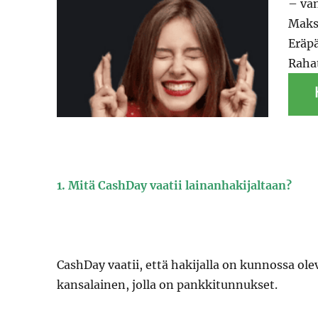
– van
Maks
Eräpä
Rahat
1. Mitä CashDay vaatii lainanhakijaltaan?
CashDay vaatii, että hakijalla on kunnossa ol
kansalainen, jolla on pankkitunnukset.