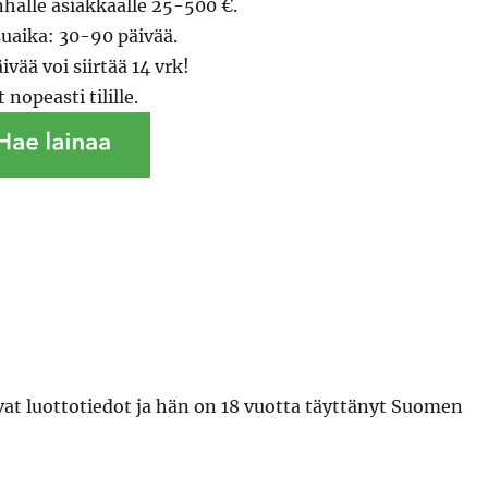
halle asiakkaalle 25-500 €.
uaika: 30-90 päivää.
ivää voi siirtää 14 vrk!
 nopeasti tilille.
evat luottotiedot ja hän on 18 vuotta täyttänyt Suomen