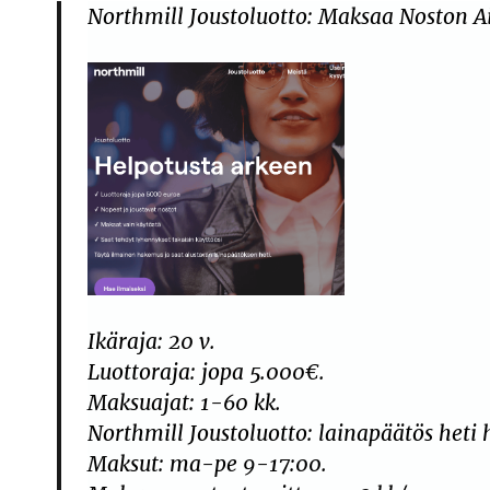
Northmill Joustoluotto: Maksaa Noston Ai
Ikäraja: 20 v.
Luottoraja: jopa 5.000€.
Maksuajat: 1-60 kk.
Northmill Joustoluotto: lainapäätös heti 
Maksut: ma-pe 9-17:00.