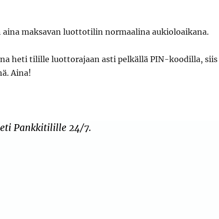
aina maksavan luottotilin normaalina aukioloaikana.
a heti tilille luottorajaan asti pelkällä PIN-koodilla, siis
nä. Aina!
ti Pankkitilille 24/7.