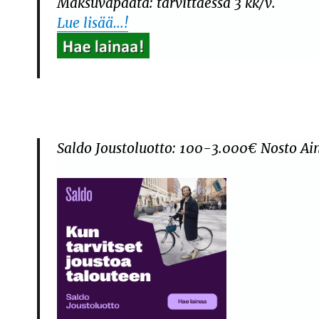
Maksuvapaata: tarvittaessa 3 kk/v.
Lue lisää…!
Saldo Joustoluotto: 100-3.000€ Nosto Aina