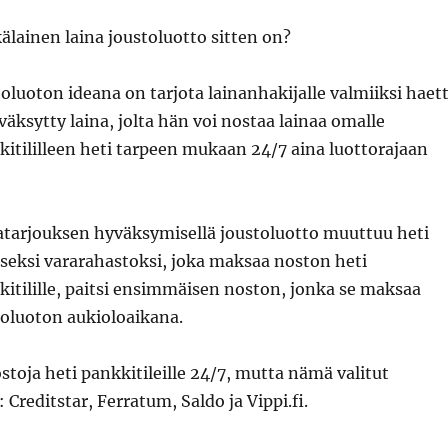
älainen laina joustoluotto sitten on?
oluoton ideana on tarjota lainanhakijalle valmiiksi haet
väksytty laina, jolta hän voi nostaa lainaa omalle
kitililleen heti tarpeen mukaan 24/7 aina luottorajaan
atarjouksen hyväksymisellä joustoluotto muuttuu heti
iseksi vararahastoksi, joka maksaa noston heti
kitilille, paitsi ensimmäisen noston, jonka se maksaa
toluoton aukioloaikana.
toja heti pankkitileille 24/7, mutta nämä valitut
Creditstar, Ferratum, Saldo ja Vippi.fi.