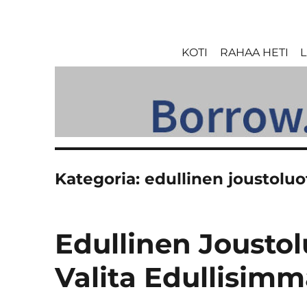
KOTI
RAHAA HETI
L
Kategoria:
edullinen joustoluo
Edullinen Joustol
Valita Edullisimm