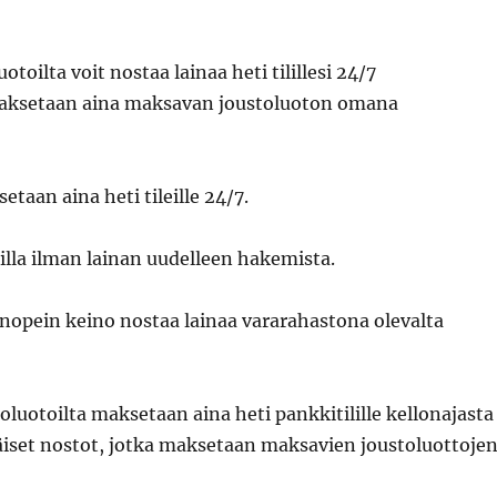
uotoilta voit nostaa lainaa heti tilillesi 24/7
maksetaan aina maksavan joustoluoton omana
taan aina heti tileille 24/7.
lla ilman lainan uudelleen hakemista.
opein keino nostaa lainaa vararahastona olevalta
luotoilta maksetaan aina heti pankkitilille kellonajasta
äiset nostot, jotka maksetaan maksavien joustoluottoje