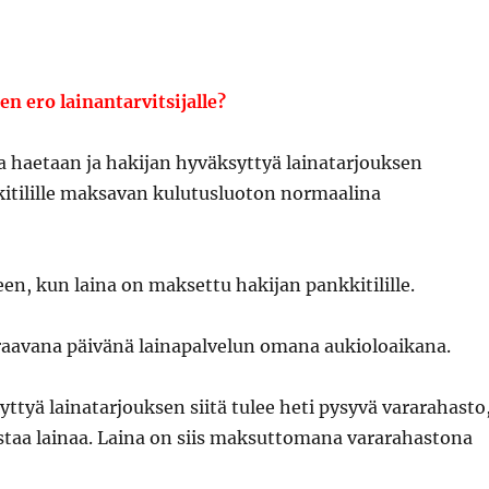
en ero lainantarvitsijalle?
oa haetaan ja hakijan hyväksyttyä lainatarjouksen
itilille maksavan kulutusluoton normaalina
en, kun laina on maksettu hakijan pankkitilille.
euraavana päivänä lainapalvelun omana aukioloaikana.
ttyä lainatarjouksen siitä tulee heti pysyvä vararahasto
nostaa lainaa. Laina on siis maksuttomana vararahastona