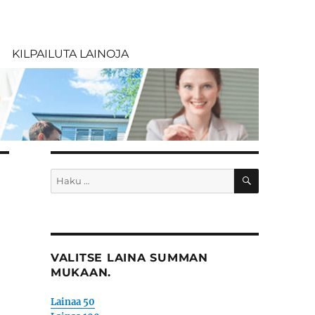
KILPAILUTA LAINOJA
HAKU
Etsi:
VALITSE LAINA SUMMAN
MUKAAN.
Lainaa 50