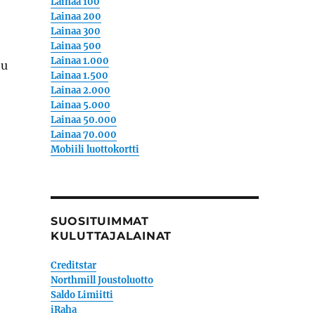
Lainaa 100
Lainaa 200
Lainaa 300
Lainaa 500
Lainaa 1.000
tu
Lainaa 1.500
Lainaa 2.000
Lainaa 5.000
Lainaa 50.000
Lainaa 70.000
Mobiili luottokortti
SUOSITUIMMAT
KULUTTAJALAINAT
Creditstar
Northmill Joustoluotto
Saldo Limiitti
iRaha