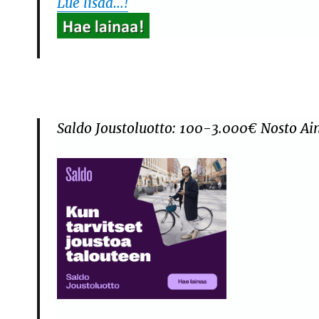
Lue lisää…!
Saldo Joustoluotto: 100-3.000€ Nosto Aina