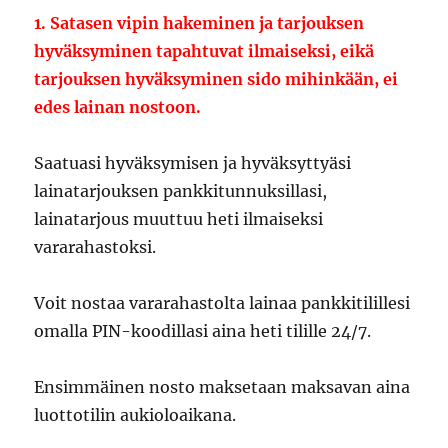
1. Satasen vipin hakeminen ja tarjouksen
hyväksyminen tapahtuvat ilmaiseksi, eikä
tarjouksen hyväksyminen sido mihinkään, ei
edes lainan nostoon.
Saatuasi hyväksymisen ja hyväksyttyäsi
lainatarjouksen pankkitunnuksillasi,
lainatarjous muuttuu heti ilmaiseksi
vararahastoksi.
Voit nostaa vararahastolta lainaa pankkitilillesi
omalla PIN-koodillasi aina heti tilille 24/7.
Ensimmäinen nosto maksetaan maksavan aina
luottotilin aukioloaikana.