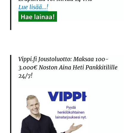
Lue lisää…!
Vippi.fi Joustoluotto: Maksaa 100-
3.000€ Noston Aina Heti Pankkitilille
24/7!