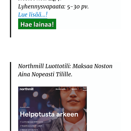
Lyhennysvapaata: 5-30 pv.
Lue lisää…!
Northmill Luottotili: Maksaa Noston
Aina Nopeasti Tilille.