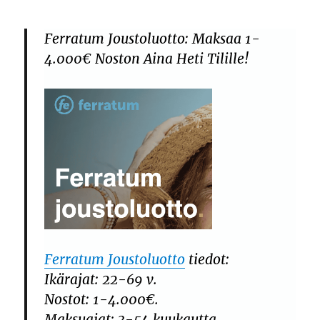
Ferratum Joustoluotto: Maksaa 1-
4.000€ Noston Aina Heti Tilille!
Ferratum Joustoluotto
tiedot:
Ikärajat: 22-69 v.
Nostot: 1-4.000€.
Maksuajat: 3-54 kuukautta.