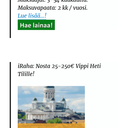
Maksuvapaata: 2 kk / vuosi.
Lue lisää…!
iRaha: Nosta 25-250€ Vippi Heti
Tilille!