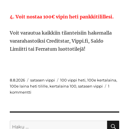
4. Voit nostaa 100€ vipin heti pankkitilillesi.
Voit varautua kaikkiin tilanteisiin hakemalla
vararahastoiksi Creditstar, Vippi.fi, Saldo
Limiitti tai Ferratum luottotilejä!
Julkaistu
Kategoriat
Avainsanat
8.8.2026
satasen vippi
100 vippi heti
,
100e kertalaina
,
100e laina heti tilille
,
kertalaina 100
,
satasen vippi
1
artikkeliin
kommentti
Satasen
Vippi:
Täältä
Vippiä
100
HA
Etsi:
Euroa