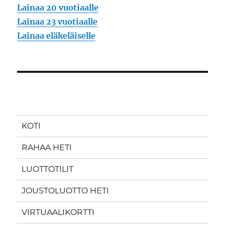
Lainaa 20 vuotiaalle
Lainaa 23 vuotiaalle
Lainaa eläkeläiselle
KOTI
RAHAA HETI
LUOTTOTILIT
JOUSTOLUOTTO HETI
VIRTUAALIKORTTI