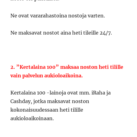
Ne ovat vararahastoina nostoja varten.
Ne maksavat nostot aina heti tileille 24/7.
2. ”Kertalaina 100” maksaa noston heti tilille
vain palvelun aukioloaikoina.
Kertalaina 100 -lainoja ovat mm. iRaha ja
Cashday, jotka maksavat noston
kokonaisuudessaan heti tilille
aukioloaikoinaan.