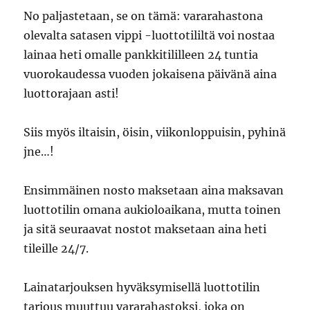
No paljastetaan, se on tämä: vararahastona
olevalta satasen vippi -luottotililtä voi nostaa
lainaa heti omalle pankkitililleen 24 tuntia
vuorokaudessa vuoden jokaisena päivänä aina
luottorajaan asti!
Siis myös iltaisin, öisin, viikonloppuisin, pyhinä
jne…!
Ensimmäinen nosto maksetaan aina maksavan
luottotilin omana aukioloaikana, mutta toinen
ja sitä seuraavat nostot maksetaan aina heti
tileille 24/7.
Lainatarjouksen hyväksymisellä luottotilin
tarjous muuttuu vararahastoksi, joka on