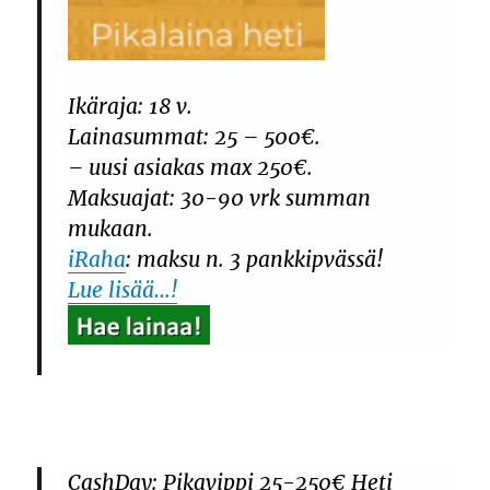
Ikäraja: 18 v.
Lainasummat: 25 – 500€.
– uusi asiakas max 250€.
Maksuajat: 30-90 vrk summan
mukaan.
iRaha
: maksu n. 3 pankkipvässä!
Lue lisää…!
CashDay: Pikavippi 25-250€ Heti