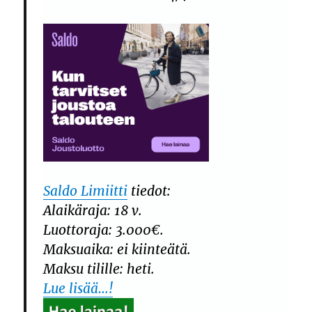
Saldo Limiitti
tiedot:
Alaikäraja: 18 v.
Luottoraja: 3.000€.
Maksuaika: ei kiinteätä.
Maksu tilille: heti.
Lue lisää…!