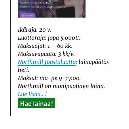
Ikäraja: 20 v.
Luottoraja: jopa 5.000€.
Maksuajat: 1 – 60 kk.
Maksuvapaata: 3 kk/v.
Northmill Joustoluotto
: lainapäätös
heti.
Maksut: ma-pe 9-17:00.
Northmill on monipuolinen laina.
Lue lisää…!