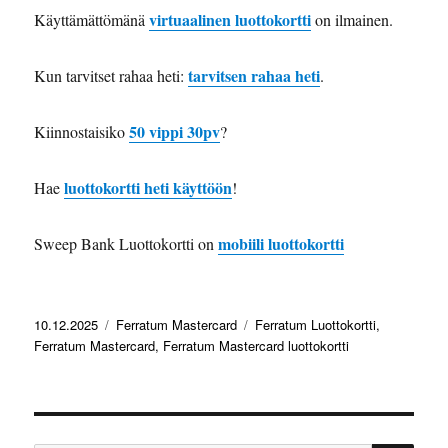
virtuaalinen luottokortti
Käyttämättömänä
on ilmainen.
tarvitsen rahaa heti
Kun tarvitset rahaa heti:
.
50 vippi 30pv
Kiinnostaisiko
?
luottokortti heti käyttöön
Hae
!
mobiili luottokortti
Sweep Bank Luottokortti on
Julkaistu
Kategoriat
Avainsanat
10.12.2025
Ferratum Mastercard
Ferratum Luottokortti
,
Ferratum Mastercard
,
Ferratum Mastercard luottokortti