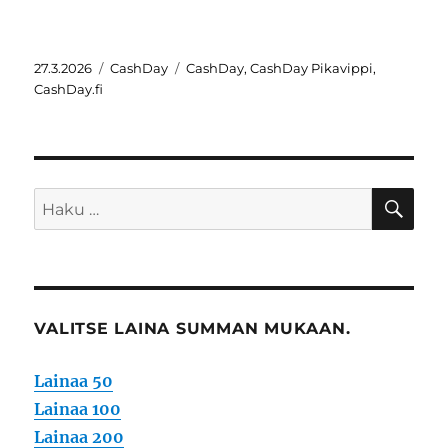
Julkaistu
Kategoriat
Avainsanat
27.3.2026
CashDay
CashDay
,
CashDay Pikavippi
,
CashDay.fi
HA
Etsi:
VALITSE LAINA SUMMAN MUKAAN.
Lainaa 50
Lainaa 100
Lainaa 200