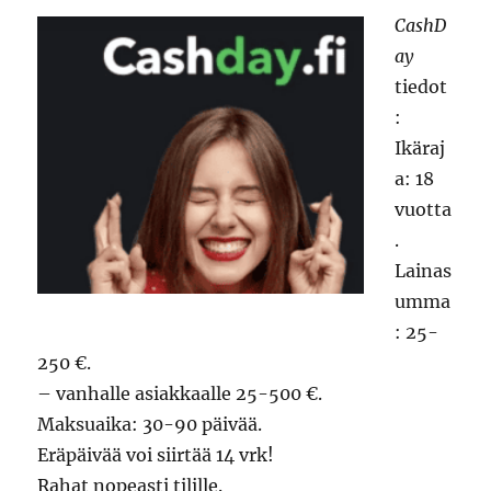
CashD
ay
tiedot
:
Ikäraj
a: 18
vuotta
.
Lainas
umma
: 25-
250 €.
– vanhalle asiakkaalle 25-500 €.
Maksuaika: 30-90 päivää.
Eräpäivää voi siirtää 14 vrk!
Rahat nopeasti tilille.