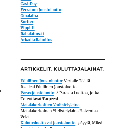
CashDay
Ferratum Joustoluotto
Omalaina
Sortter
Vippi.fi
Rahalaitos.fi
Arkadia Rahoitus
ARTIKKELIT, KULUTTAJALAINAT.
Edullinen Joustoluotto
: Vertaile Täältä
Itsellesi Edullinen Joustoluotto.
.
Paras Joustoluotto
: 4 Parasta Luottoa, Jotka
Toteuttavat Tarpeesi.
Matalakorkoinen Yhdistelylaina
:
Matalakorkoinen Yhdistelylaina Halventaa
Velat.
Kulutusluotto vai Joustoluotto
: 3 Syytä, Miksi