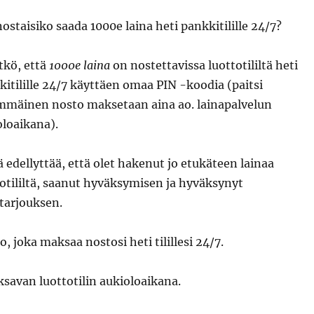
ostaisiko saada 1000e laina heti pankkitilille 24/7?
tkö, että
1000e laina
on nostettavissa luottotililtä heti
kitilille 24/7 käyttäen omaa PIN -koodia (paitsi
mmäinen nosto maksetaan aina ao. lainapalvelun
oloaikana).
 edellyttää, että olet hakenut jo etukäteen lainaa
totililtä, saanut hyväksymisen ja hyväksynyt
atarjouksen.
 joka maksaa nostosi heti tilillesi 24/7.
avan luottotilin aukioloaikana.