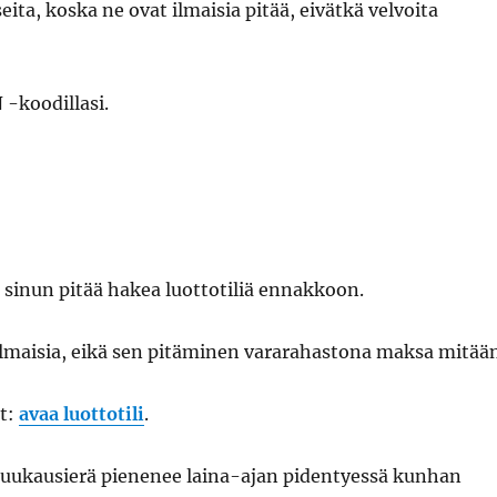
ita, koska ne ovat ilmaisia pitää, eivätkä velvoita
N -koodillasi.
7, sinun pitää hakea luottotiliä ennakkoon.
ilmaisia, eikä sen pitäminen vararahastona maksa mitään
it:
avaa luottotili
.
n kuukausierä pienenee laina-ajan pidentyessä kunhan