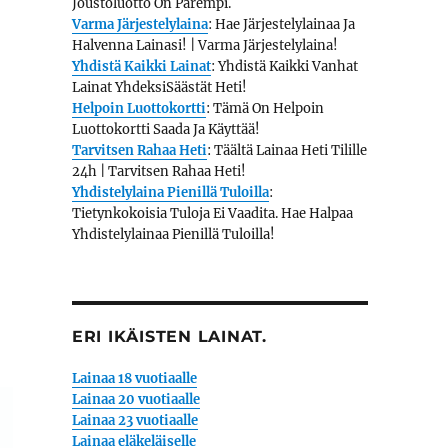
Joustoluotto On Parempi.
Varma Järjestelylaina
: Hae Järjestelylainaa Ja
Halvenna Lainasi! | Varma Järjestelylaina!
Yhdistä Kaikki Lainat
: Yhdistä Kaikki Vanhat
Lainat YhdeksiSäästät Heti!
Helpoin Luottokortti
: Tämä On Helpoin
Luottokortti Saada Ja Käyttää!
Tarvitsen Rahaa Heti
: Täältä Lainaa Heti Tilille
24h | Tarvitsen Rahaa Heti!
Yhdistelylaina Pienillä Tuloilla
:
Tietynkokoisia Tuloja Ei Vaadita. Hae Halpaa
Yhdistelylainaa Pienillä Tuloilla!
ERI IKÄISTEN LAINAT.
Lainaa 18 vuotiaalle
Lainaa 20 vuotiaalle
Lainaa 23 vuotiaalle
Lainaa eläkeläiselle