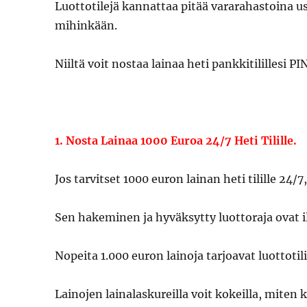
Luottotilejä kannattaa pitää vararahastoina use
mihinkään.
Niiltä voit nostaa lainaa heti pankkitilillesi PI
1. Nosta Lainaa 1000 Euroa 24/7 Heti Tilille.
Jos tarvitset 1000 euron lainan heti tilille 24/
Sen hakeminen ja hyväksytty luottoraja ovat 
Nopeita 1.000 euron lainoja tarjoavat luottotil
Lainojen lainalaskureilla voit kokeilla, mite