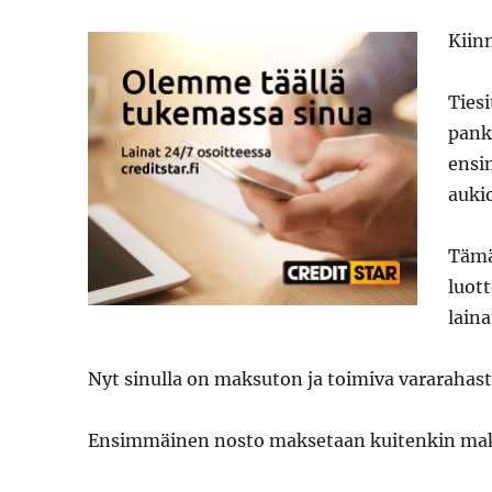
Kiinn
Tiesi
pank
ensi
auki
Tämä
luot
lain
Nyt sinulla on maksuton ja toimiva vararahasto,
Ensimmäinen nosto maksetaan kuitenkin maks