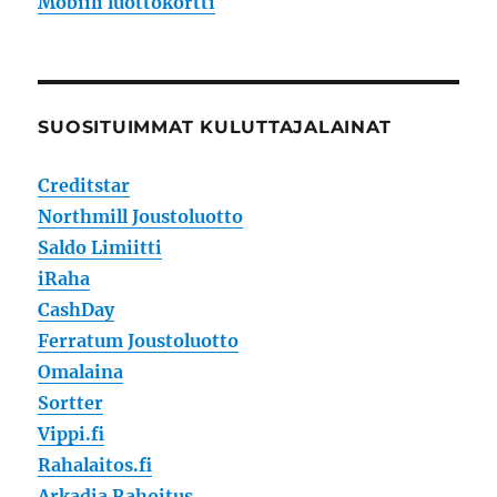
Mobiili luottokortti
SUOSITUIMMAT KULUTTAJALAINAT
Creditstar
Northmill Joustoluotto
Saldo Limiitti
iRaha
CashDay
Ferratum Joustoluotto
Omalaina
Sortter
Vippi.fi
Rahalaitos.fi
Arkadia Rahoitus