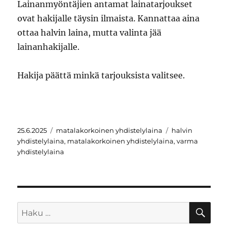
Lainanmyöntäjien antamat lainatarjoukset
ovat hakijalle täysin ilmaista. Kannattaa aina
ottaa halvin laina, mutta valinta jää
lainanhakijalle.
Hakija päättä minkä tarjouksista valitsee.
Julkaistu
Kategoriat
Avainsanat
25.6.2025
matalakorkoinen yhdistelylaina
halvin
yhdistelylaina
,
matalakorkoinen yhdistelylaina
,
varma
yhdistelylaina
HA
Etsi: