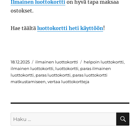
Ilmainen luottokortti
on hyvä tapa maksaa
ostokset.
Hae täältä
luottokortti heti käyttöön
!
Julkaistu
Kategoriat
Avainsanat
18.12.2025
ilmainen luottokortti
helpoin luottokortti
,
ilmainen luottokortti
,
luottokortti
,
paras ilmainen
luottokortti
,
paras luottokortti
,
paras luottokortti
matkustamiseen
,
vertaa luottokortteja
HA
Etsi: