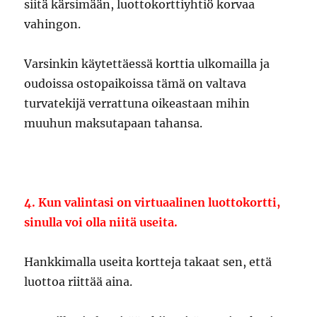
siitä kärsimään, luottokorttiyhtiö korvaa
vahingon.
Varsinkin käytettäessä korttia ulkomailla ja
oudoissa ostopaikoissa tämä on valtava
turvatekijä verrattuna oikeastaan mihin
muuhun maksutapaan tahansa.
4. Kun valintasi on virtuaalinen luottokortti,
sinulla voi olla niitä useita.
Hankkimalla useita kortteja takaat sen, että
luottoa riittää aina.