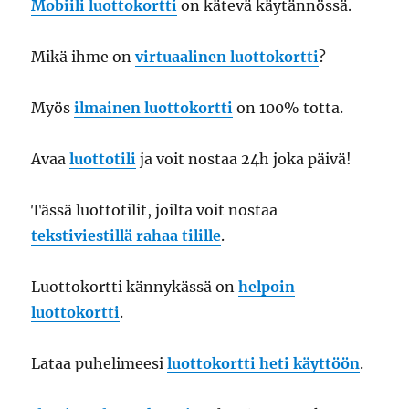
Mobiili luottokortti
on kätevä käytännössä.
Mikä ihme on
virtuaalinen luottokortti
?
Myös
ilmainen luottokortti
on 100% totta.
Avaa
luottotili
ja voit nostaa 24h joka päivä!
Tässä luottotilit, joilta voit nostaa
tekstiviestillä rahaa tilille
.
Luottokortti kännykässä on
helpoin
luottokortti
.
Lataa puhelimeesi
luottokortti heti käyttöön
.