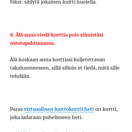
Siksi: säilytä jokainen kuitti huolella.
8. Älä anna viedä korttia pois silmistäsi
ostotapahtumassa.
Älä koskaan anna korttiasi kuljetettavan
takahuoneeseen, sillä silloin et tiedä, mitä sille
tehdään.
Paras
virtuaalinen luottokortti heti
on kortti,
joka ladataan puhelimeen heti.