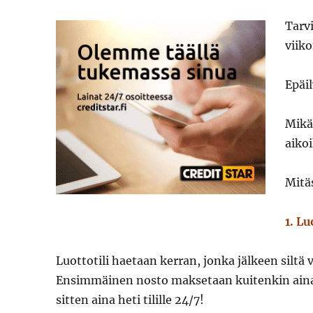
Tarvi
viik
Epäi
Mikä
aikoi
Mitäs
1. Lu
Luottotili haetaan kerran, jonka jälkeen siltä v
Ensimmäinen nosto maksetaan kuitenkin aina
sitten aina heti tilille 24/7!