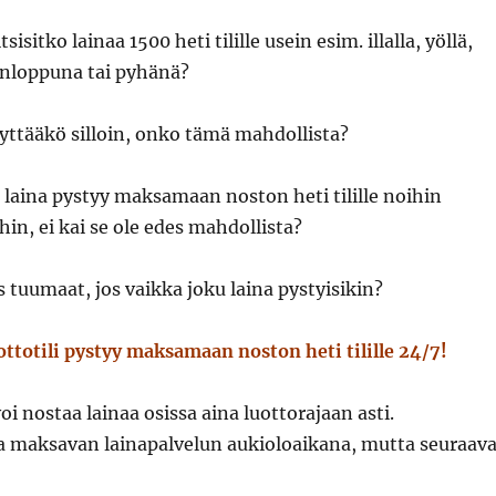
tsisitko lainaa 1500 heti tilille usein esim. illalla, yöllä,
onloppuna tai pyhänä?
lyttääkö silloin, onko tämä mahdollista?
 laina pystyy maksamaan noston heti tilille noihin
hin, ei kai se ole edes mahdollista?
 tuumaat, jos vaikka joku laina pystyisikin?
ottotili pystyy maksamaan noston heti tilille 24/7!
oi nostaa lainaa osissa aina luottorajaan asti.
 maksavan lainapalvelun aukioloaikana, mutta seuraava