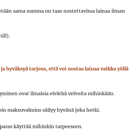
netään sama summa on taas nostettavissa lainaa ilman
ill).
ja hyväksyä tarjous, että voi nostaa lainaa vaikka yöllä
minen ovat ilmaisia eivätkä velvoita mihinkään.
lloin maksuvalmius säilyy hyvänä joka hetki.
n paras käyttää mihinkin tarpeeseen.