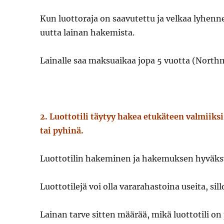
Kun luottoraja on saavutettu ja velkaa lyhen
uutta lainan hakemista.
Lainalle saa maksuaikaa jopa 5 vuotta (Northm
2. Luottotili täytyy hakea etukäteen valmiiksi 
tai pyhinä.
Luottotilin hakeminen ja hakemuksen hyväksy
Luottotilejä voi olla vararahastoina useita, si
Lainan tarve sitten määrää, mikä luottotili o