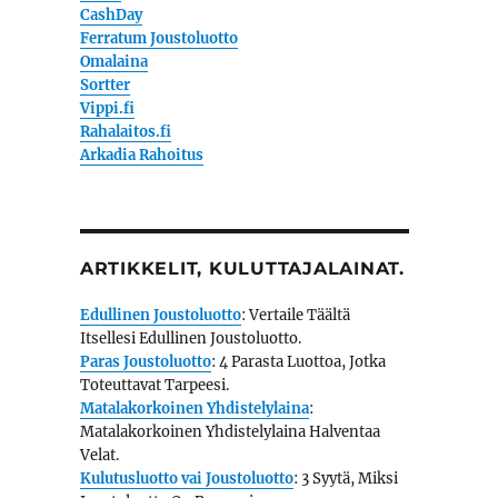
CashDay
Ferratum Joustoluotto
Omalaina
Sortter
Vippi.fi
Rahalaitos.fi
Arkadia Rahoitus
ARTIKKELIT, KULUTTAJALAINAT.
Edullinen Joustoluotto
: Vertaile Täältä
Itsellesi Edullinen Joustoluotto.
Paras Joustoluotto
: 4 Parasta Luottoa, Jotka
Toteuttavat Tarpeesi.
Matalakorkoinen Yhdistelylaina
:
Matalakorkoinen Yhdistelylaina Halventaa
Velat.
Kulutusluotto vai Joustoluotto
: 3 Syytä, Miksi