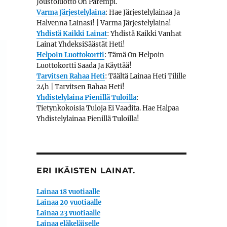
Joustoluotto On Parempi.
Varma Järjestelylaina
: Hae Järjestelylainaa Ja
Halvenna Lainasi! | Varma Järjestelylaina!
Yhdistä Kaikki Lainat
: Yhdistä Kaikki Vanhat
Lainat YhdeksiSäästät Heti!
Helpoin Luottokortti
: Tämä On Helpoin
Luottokortti Saada Ja Käyttää!
Tarvitsen Rahaa Heti
: Täältä Lainaa Heti Tilille
24h | Tarvitsen Rahaa Heti!
Yhdistelylaina Pienillä Tuloilla
:
Tietynkokoisia Tuloja Ei Vaadita. Hae Halpaa
Yhdistelylainaa Pienillä Tuloilla!
ERI IKÄISTEN LAINAT.
Lainaa 18 vuotiaalle
Lainaa 20 vuotiaalle
Lainaa 23 vuotiaalle
Lainaa eläkeläiselle