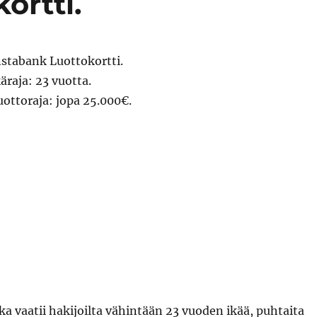
ortti.
nstabank Luottokortti.
käraja: 23 vuotta.
uottoraja: jopa 25.000€.
a vaatii hakijoilta vähintään 23 vuoden ikää, puhtaita