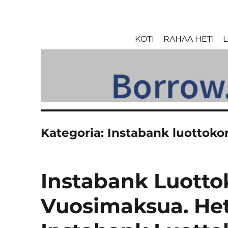
KOTI
RAHAA HETI
L
Kategoria:
Instabank luottokor
Instabank Luottok
Vuosimaksua. Heti