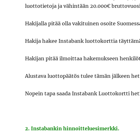
luottotietoja ja vähintään 20.000€ bruttovuosi
Hakijalla pitää olla vakituinen osoite Suomess
Hakija hakee Instabank luottokorttia täyttämä
Hakijan pitää ilmoittaa hakemukseen henkilöti
Alustava luottopäätös tulee tämän jälkeen het
Nopein tapa saada Instabank Luottokortti heti
2. Instabankin hinnoitteluesimerkki.