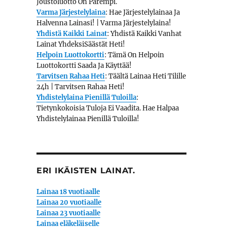
Joustoluotto On Parempi.
Varma Järjestelylaina
: Hae Järjestelylainaa Ja
Halvenna Lainasi! | Varma Järjestelylaina!
Yhdistä Kaikki Lainat
: Yhdistä Kaikki Vanhat
Lainat YhdeksiSäästät Heti!
Helpoin Luottokortti
: Tämä On Helpoin
Luottokortti Saada Ja Käyttää!
Tarvitsen Rahaa Heti
: Täältä Lainaa Heti Tilille
24h | Tarvitsen Rahaa Heti!
Yhdistelylaina Pienillä Tuloilla
:
Tietynkokoisia Tuloja Ei Vaadita. Hae Halpaa
Yhdistelylainaa Pienillä Tuloilla!
ERI IKÄISTEN LAINAT.
Lainaa 18 vuotiaalle
Lainaa 20 vuotiaalle
Lainaa 23 vuotiaalle
Lainaa eläkeläiselle