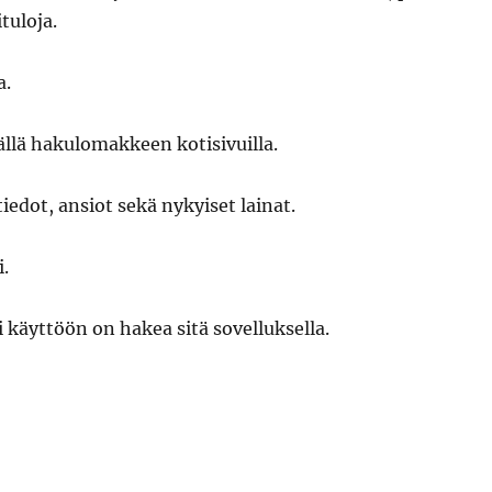
tuloja.
a.
llä hakulomakkeen kotisivuilla.
edot, ansiot sekä nykyiset lainat.
i.
 käyttöön on hakea sitä sovelluksella.