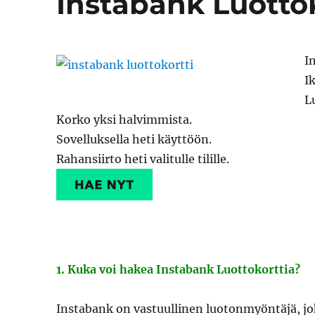
Instabank Luottok
I
I
L
Korko yksi halvimmista.
Sovelluksella heti käyttöön.
Rahansiirto heti valitulle tilille.
1. Kuka voi hakea Instabank Luottokorttia?
Instabank on vastuullinen luotonmyöntäjä, jok