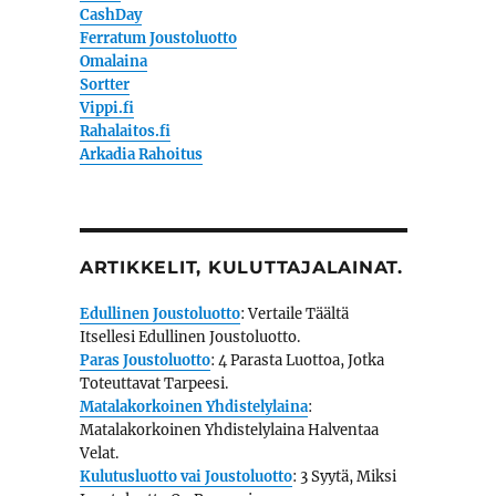
CashDay
Ferratum Joustoluotto
Omalaina
Sortter
Vippi.fi
Rahalaitos.fi
Arkadia Rahoitus
ARTIKKELIT, KULUTTAJALAINAT.
Edullinen Joustoluotto
: Vertaile Täältä
Itsellesi Edullinen Joustoluotto.
Paras Joustoluotto
: 4 Parasta Luottoa, Jotka
Toteuttavat Tarpeesi.
Matalakorkoinen Yhdistelylaina
:
Matalakorkoinen Yhdistelylaina Halventaa
Velat.
Kulutusluotto vai Joustoluotto
: 3 Syytä, Miksi