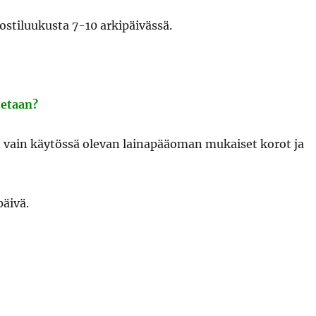
stiluukusta 7-10 arkipäivässä.
tetaan?
n vain käytössä olevan lainapääoman mukaiset korot ja
äivä.